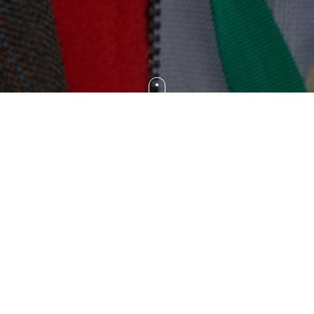
Entrevista a Héctor Otheguy, Presidente del Directorio de
INVAP, para el programa «¿Y ahora, quién podrá
ayudarnos?» de Radio Con Vos, FM 89.9